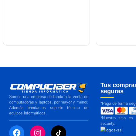
Tus compra
seguras
Somos una empresa dedicada a la venta de
computadoras y laptops, por mayor y menor.
*Paga de forma segu
Además brindamos soporte técnico de
equipos informáticos.
*Nuestro sitio es
security.