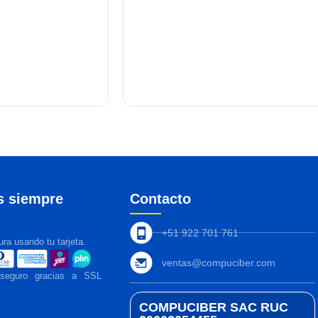
s siempre
Contacto
+51 922 701 761
ra usando tu tarjeta.
ventas@compuciber.com
 seguro gracias a SSL
COMPUCIBER SAC RUC