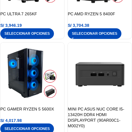
PC ULTRA 7 265KF
PC AMD RYZEN 5 8400F
S/
3,946.19
S/
3,704.38
SELECCIONAR OPCIONES
SELECCIONAR OPCIONES
PC GAMER RYZEN 5 5600X
MINI PC ASUS NUC CORE I5-
13420H DDR4 HDMI
DISPLAYPORT (90AR00C1-
S/
4,017.98
M002Y0)
SELECCIONAR OPCIONES