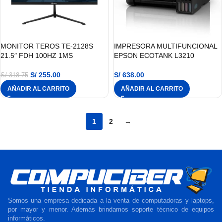
MONITOR TEROS TE-2128S
IMPRESORA MULTIFUNCIONAL
21.5″ FDH 100HZ 1MS
EPSON ECOTANK L3210
S/
255.00
S/
638.00
S/
318.75
AÑADIR AL CARRITO
AÑADIR AL CARRITO
1
2
→
Somos una empresa dedicada a la venta de computadoras y laptops,
por mayor y menor. Además brindamos soporte técnico de equipos
informáticos.