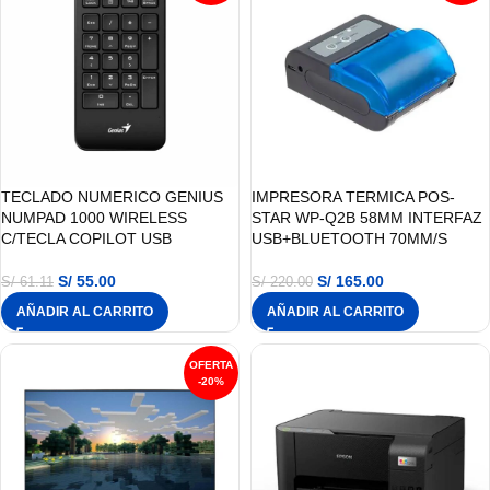
TECLADO NUMERICO GENIUS
IMPRESORA TERMICA POS-
NUMPAD 1000 WIRELESS
STAR WP-Q2B 58MM INTERFAZ
C/TECLA COPILOT USB
USB+BLUETOOTH 70MM/S
S/
55.00
S/
165.00
S/
61.11
S/
220.00
AÑADIR AL CARRITO
AÑADIR AL CARRITO
-20%