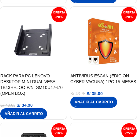
-20%
-20%
RACK PARA PC LENOVO
ANTIVIRUS ESCAN (EDICION
DESKTOP MINI DUAL VESA
CYBER VACUNA) 1PC 15 MESES
1B43HHJOO P/N: SM10U47670
(OPEN BOX)
S/
35.00
S/
43.75
AÑADIR AL CARRITO
S/
34.90
S/
43.63
AÑADIR AL CARRITO
-10%
-25%