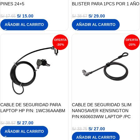
PINES 24+5
BLISTER PARA 1PCS POR 1 AÑO
S/
15.00
S/
29.00
S/
17.65
S/
38.67
AÑADIR AL CARRITO
AÑADIR AL CARRITO
-30%
-20%
CABLE DE SEGURIDAD PARA
CABLE DE SEGURIDAD SLIM
LAPTOP HP P/N: 1WC36AAABM
NANOSAVER KENSINGTON
P/N:K60603WW LAPTOP /PC
S/
27.00
S/
38.57
S/
27.00
S/
33.75
AÑADIR AL CARRITO
AÑADIR AL CARRITO