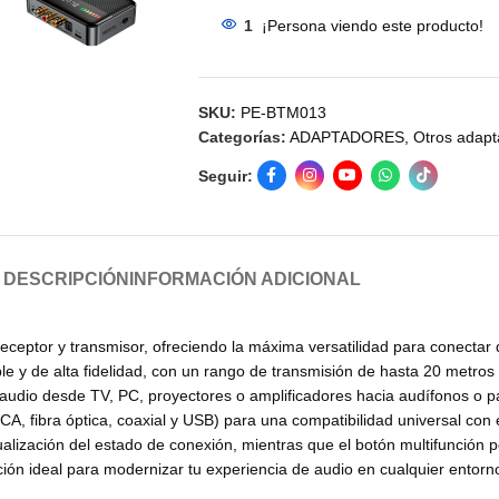
1
¡Persona viendo este producto!
SKU:
PE-BTM013
Categorías:
ADAPTADORES
,
Otros adapt
Seguir:
DESCRIPCIÓN
INFORMACIÓN ADICIONAL
ceptor y transmisor, ofreciendo la máxima versatilidad para conectar
ble y de alta fidelidad, con un rango de transmisión de hasta 20 metro
audio desde TV, PC, proyectores o amplificadores hacia audífonos o pa
A, fibra óptica, coaxial y USB) para una compatibilidad universal con e
alización del estado de conexión, mientras que el botón multifunción 
ución ideal para modernizar tu experiencia de audio en cualquier entorn