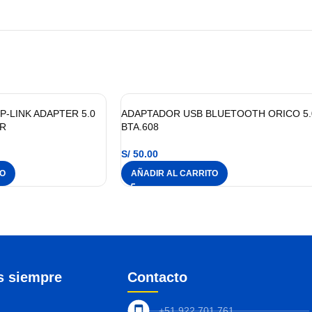
-LINK ADAPTER 5.0
ADAPTADOR USB BLUETOOTH ORICO 5.
R
BTA.608
S/
50.00
TO
AÑADIR AL CARRITO
s siempre
Contacto
+51 922 701 761