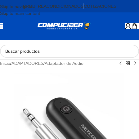
PROD. REACONDICIONADOS
COTIZACIONES
Skip to navigation
Skip to main content
Inicio
/
ADAPTADORES
/
Adaptador de Audio