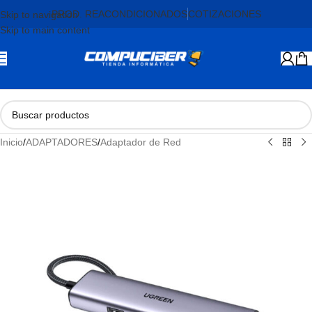
PROD. REACONDICIONADOS
COTIZACIONES
Skip to navigation
Skip to main content
Inicio
/
ADAPTADORES
/
Adaptador de Red