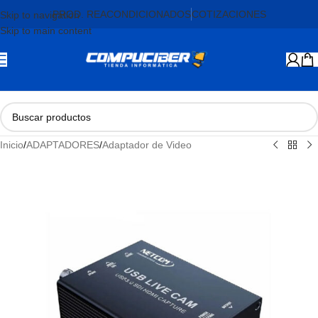
PROD. REACONDICIONADOS
COTIZACIONES
Skip to navigation
Skip to main content
Inicio
/
ADAPTADORES
/
Adaptador de Video