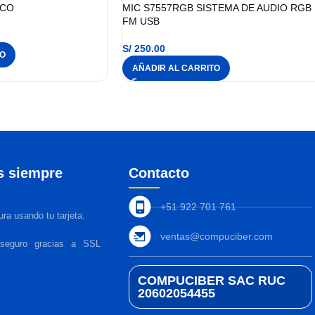
ICO
MIC S7557RGB SISTEMA DE AUDIO RGB
FM USB
S/
250.00
TO
AÑADIR AL CARRITO
s siempre
Contacto
+51 922 701 761
ra usando tu tarjeta.
ventas@compuciber.com
 seguro gracias a SSL
COMPUCIBER SAC RUC
20602054455