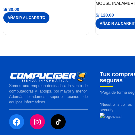
MOUSE INALAMBR
S/
30.00
S/
120.00
AÑADIR AL CARRITO
AÑADIR AL CARRI
Tus compra
seguras
Somos una empresa dedicada a la venta de
computadoras y laptops, por mayor y menor.
*Paga de forma segu
Además brindamos soporte técnico de
equipos informáticos.
*Nuestro sitio es
security.