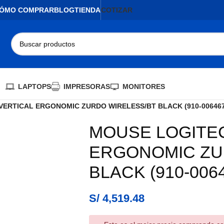
ÓMO COMPRAR
BLOG
TIENDA
COTIZAR
LAPTOPS
IMPRESORAS
MONITORES
VERTICAL ERGONOMIC ZURDO WIRELESS/BT BLACK (910-006467
MOUSE LOGITEC
AGOTADO
ERGONOMIC ZU
BLACK (910-006
S/
4,519.48