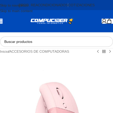
PROD. REACONDICIONADOS
COTIZACIONES
Skip to navigation
Skip to main content
Inicio
/
ACCESORIOS DE COMPUTADORAS