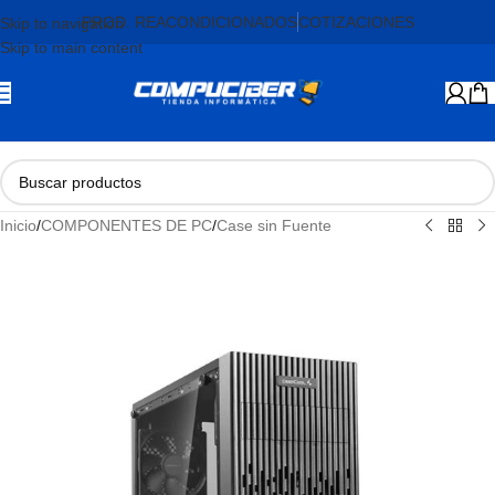
PROD. REACONDICIONADOS
COTIZACIONES
Skip to navigation
Skip to main content
Inicio
/
COMPONENTES DE PC
/
Case sin Fuente
AGOTADO