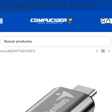
PROD. REACONDICIONADOS
COTIZACIONES
Skip to navigation
Skip to main content
Inicio
/
ADAPTADORES