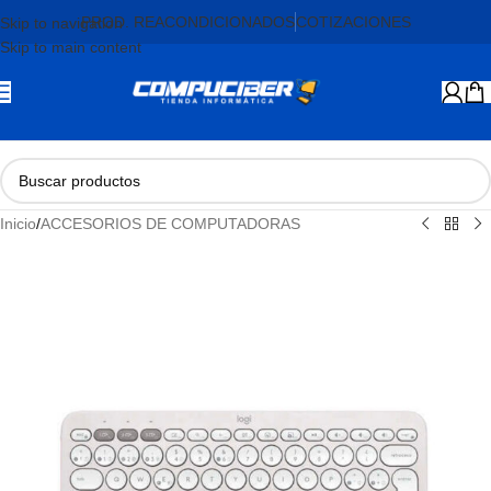
PROD. REACONDICIONADOS
COTIZACIONES
Skip to navigation
Skip to main content
Inicio
/
ACCESORIOS DE COMPUTADORAS