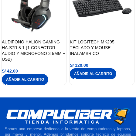
AUDIFONO HALION GAMING
KIT LOGITECH MK295
HA-S7R 5.1 (1 CONECTOR
TECLADO Y MOUSE
AUDIO Y MICROFONO 3.5MM +
INALAMBRICO
USB)
S/
120.00
S/
42.00
AÑADIR AL CARRITO
AÑADIR AL CARRITO
Somos una empresa dedicada a la venta de computadoras y laptops,
por mayor y menor. Además brindamos soporte técnico de equipos