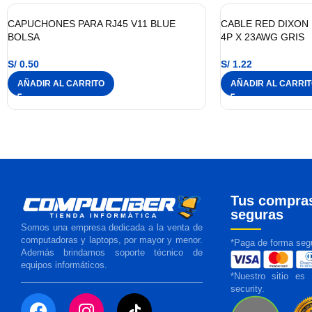
CAPUCHONES PARA RJ45 V11 BLUE
CABLE RED DIXON 
BOLSA
4P X 23AWG GRIS
S/
0.50
S/
1.22
AÑADIR AL CARRITO
AÑADIR AL CARRI
Tus compra
seguras
Somos una empresa dedicada a la venta de
computadoras y laptops, por mayor y menor.
*Paga de forma segu
Además brindamos soporte técnico de
equipos informáticos.
*Nuestro sitio es
security.