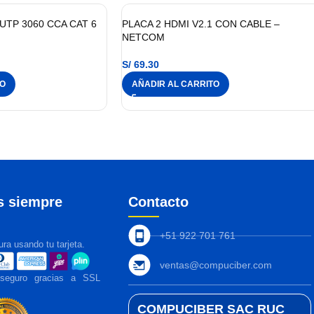
UTP 3060 CCA CAT 6
PLACA 2 HDMI V2.1 CON CABLE –
NETCOM
S/
69.30
TO
AÑADIR AL CARRITO
s siempre
Contacto
+51 922 701 761
ra usando tu tarjeta.
ventas@compuciber.com
 seguro gracias a SSL
COMPUCIBER SAC RUC