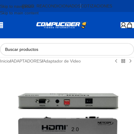
PROD. REACONDICIONADOS
COTIZACIONES
Skip to navigation
Skip to main content
Inicio
/
ADAPTADORES
/
Adaptador de Video