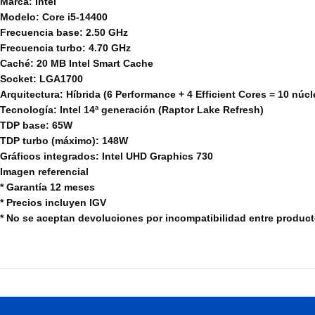
Marca: Intel
Modelo: Core i5-14400
Frecuencia base: 2.50 GHz
Frecuencia turbo: 4.70 GHz
Caché: 20 MB Intel Smart Cache
Socket: LGA1700
Arquitectura: Híbrida (6 Performance + 4 Efficient Cores = 10 núcle
Tecnología: Intel 14ª generación (Raptor Lake Refresh)
TDP base: 65W
TDP turbo (máximo): 148W
Gráficos integrados: Intel UHD Graphics 730
Imagen referencial
* Garantía 12 meses
* Precios incluyen IGV
* No se aceptan devoluciones por incompatibilidad entre produc