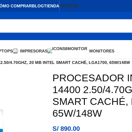
ÓMO COMPRAR
BLOG
TIENDA
COTIZAR
PTOPS
IMPRESORAS
MONITORES
2.50/4.70GHZ, 20 MB INTEL SMART CACHÉ, LGA1700, 65W/148W
PROCESADOR IN
AGOTADO
14400 2.50/4.70
SMART CACHÉ, 
65W/148W
S/
890.00