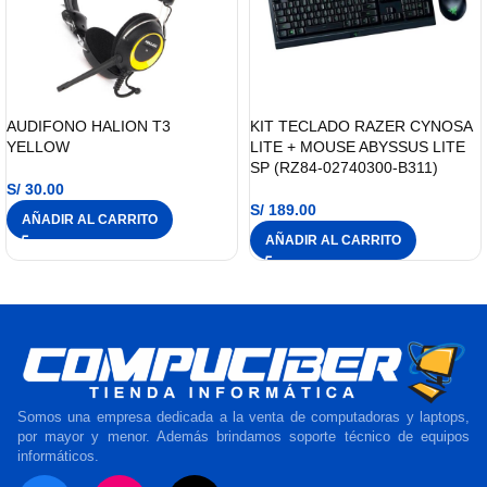
AUDIFONO HALION T3
KIT TECLADO RAZER CYNOSA
YELLOW
LITE + MOUSE ABYSSUS LITE
SP (RZ84-02740300-B311)
S/
30.00
S/
189.00
AÑADIR AL CARRITO
AÑADIR AL CARRITO
Somos una empresa dedicada a la venta de computadoras y laptops,
por mayor y menor. Además brindamos soporte técnico de equipos
informáticos.