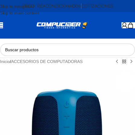
PROD. REACONDICIONADOS
COTIZACIONES
Skip to navigation
Skip to main content
Inicio
/
ACCESORIOS DE COMPUTADORAS
AGOTADO