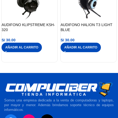
AUDIFONO KLIPSTREME KSH-
AUDIFONO HALION T3 LIGHT
320
BLUE
S/
30.00
S/
30.00
AÑADIR AL CARRITO
AÑADIR AL CARRITO
Somos una empresa dedicada a la venta de computadoras y laptops,
por mayor y menor. Además brindamos soporte técnico de equipos
informáticos.