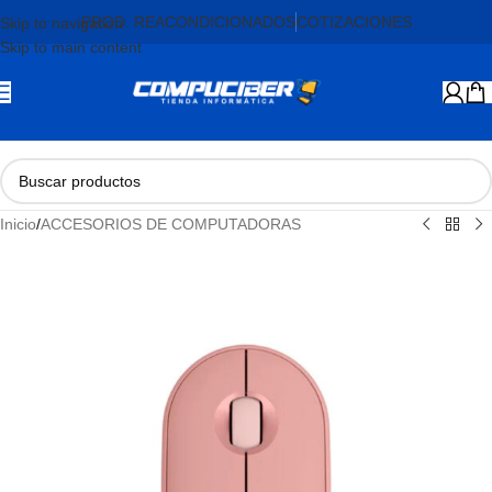
PROD. REACONDICIONADOS
COTIZACIONES
Skip to navigation
Skip to main content
Inicio
/
ACCESORIOS DE COMPUTADORAS