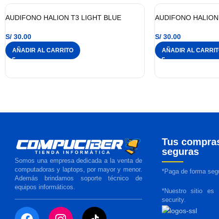
AUDIFONO HALION T3 LIGHT BLUE
AUDIFONO HALION
S/
30.00
S/
30.00
AÑADIR AL CARRITO
AÑADIR AL CARRI
Tus compra
seguras
Somos una empresa dedicada a la venta de
computadoras y laptops, por mayor y menor.
*Paga de forma segu
Además brindamos soporte técnico de
equipos informáticos.
*Nuestro sitio es
security.