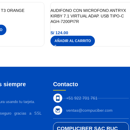
 T3 ORANGE
AUDIFONO CON MICROFONO ANTRYX
KIRBY 7.1 VIRTUAL ADAP. USB TIPO-C
AGH-7200PI7R
TO
S/
124.00
AÑADIR AL CARRITO
s siempre
Contacto
+51 922 701 761
ra usando tu tarjeta.
ventas@compuciber.com
 seguro gracias a SSL
COMPUCIBER SAC RUC