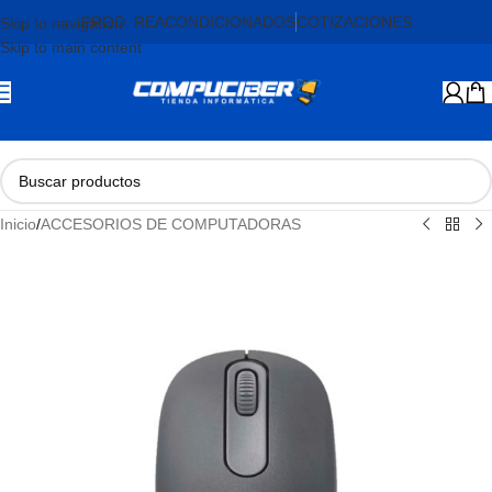
PROD. REACONDICIONADOS
COTIZACIONES
Skip to navigation
Skip to main content
Inicio
/
ACCESORIOS DE COMPUTADORAS