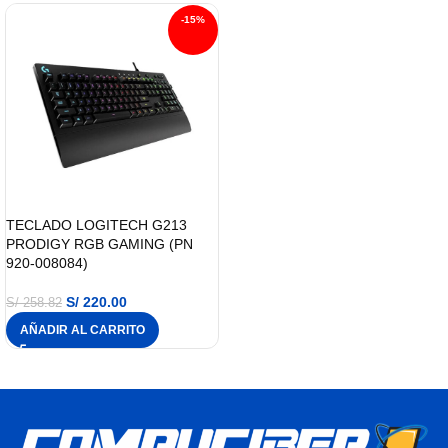
-15%
TECLADO LOGITECH G213
PRODIGY RGB GAMING (PN
920-008084)
S/
220.00
S/
258.82
AÑADIR AL CARRITO