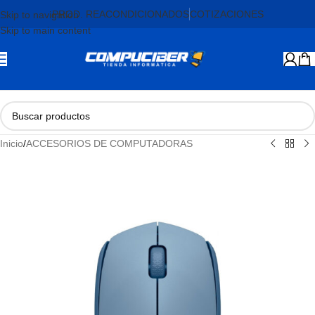
PROD. REACONDICIONADOS
COTIZACIONES
Skip to navigation
Skip to main content
Inicio
/
ACCESORIOS DE COMPUTADORAS