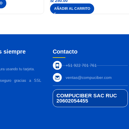
S/
250.00
TO
AÑADIR AL CARRITO
s siempre
Contacto
+51 922 701 761
ra usando tu tarjeta.
ventas@compuciber.com
 seguro gracias a SSL
COMPUCIBER SAC RUC
20602054455