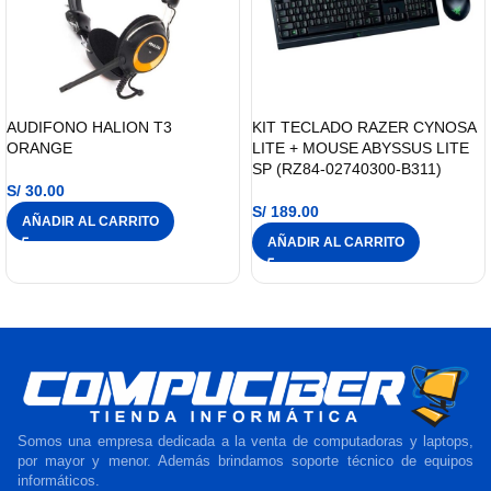
AUDIFONO HALION T3
KIT TECLADO RAZER CYNOSA
ORANGE
LITE + MOUSE ABYSSUS LITE
SP (RZ84-02740300-B311)
S/
30.00
S/
189.00
AÑADIR AL CARRITO
AÑADIR AL CARRITO
Somos una empresa dedicada a la venta de computadoras y laptops,
por mayor y menor. Además brindamos soporte técnico de equipos
informáticos.