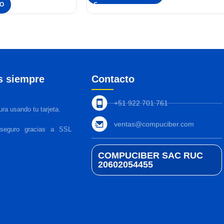
TO
s siempre
Contacto
+51 922 701 761
ra usando tu tarjeta.
ventas@compuciber.com
 seguro gracias a SSL
COMPUCIBER SAC RUC
20602054455