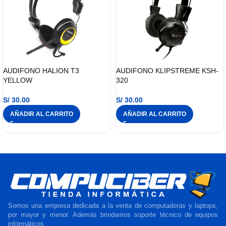
AUDIFONO HALION T3
AUDIFONO KLIPSTREME KSH-
YELLOW
320
S/
30.00
S/
30.00
AÑADIR AL CARRITO
AÑADIR AL CARRITO
Somos una empresa dedicada a la venta de computadoras y laptops,
por mayor y menor. Además brindamos soporte técnico de equipos
informáticos.