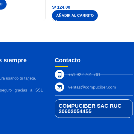
TO
S/
124.00
AÑADIR AL CARRITO
s siempre
Contacto
+51 922 701 761
ra usando tu tarjeta.
ventas@compuciber.com
 seguro gracias a SSL
COMPUCIBER SAC RUC
20602054455