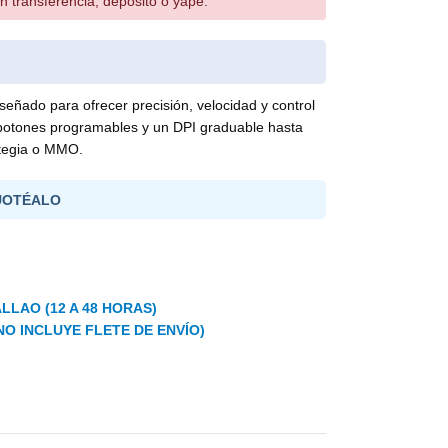
n transferencia, depósito o yape.
ñado para ofrecer precisión, velocidad y control
8 botones programables y un DPI graduable hasta
ategia o MMO.
UOTÉALO
LLAO (12 A 48 HORAS)
NO INCLUYE FLETE DE ENVÍO)