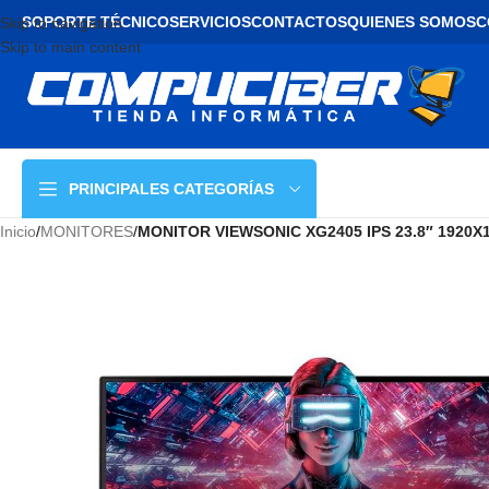
SOPORTE TÉCNICO
SERVICIOS
CONTACTOS
QUIENES SOMOS
C
Skip to navigation
Skip to main content
PRINCIPALES CATEGORÍAS
Inicio
/
MONITORES
/
MONITOR VIEWSONIC XG2405 IPS 23.8″ 1920X