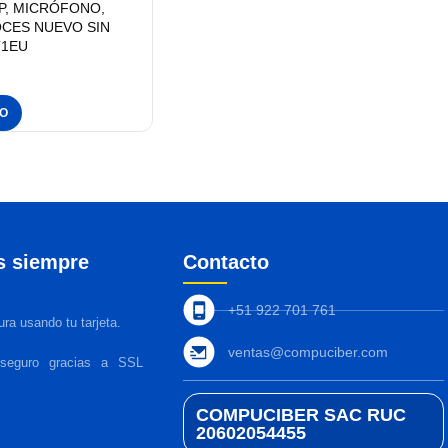
 DP, MICRÓFONO,
OCES NUEVO SIN
T1EU
TO
s siempre
Contacto
+51 922 701 761
ra usando tu tarjeta.
ventas@compuciber.com
 seguro gracias a SSL
COMPUCIBER SAC RUC
20602054455