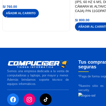
(IPS, 60 HZ 6 MS,
CÁMARA W, ALTAV
S/
760.00
CAJA) P/N 11GDPA
AÑADIR AL CARRITO
S/
800.00
AÑADIR AL CARRI
Tus compra
seguras
Somos una empresa dedicada a la venta de
computadoras y laptops, por mayor y menor.
*Paga de forma segu
Además brindamos soporte técnico de
equipos informáticos.
*Nuestro sitio es
security.