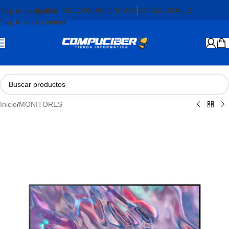
PROD. REACONDICIONADOS
COTIZACIONES
Skip to navigation
Skip to main content
Inicio
/
MONITORES
AGOTADO