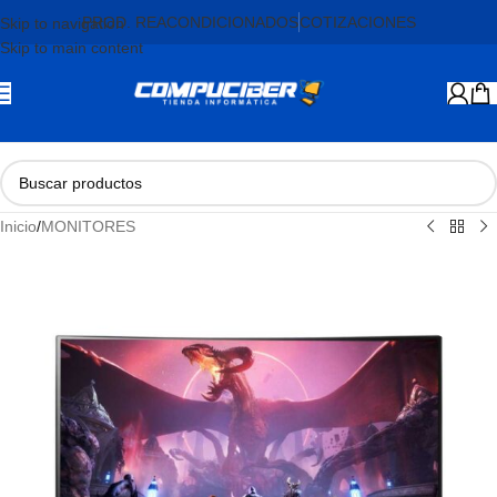
PROD. REACONDICIONADOS
COTIZACIONES
Skip to navigation
Skip to main content
Inicio
/
MONITORES
AGOTADO