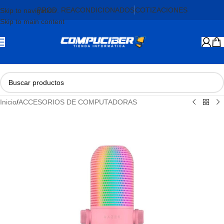
PROD. REACONDICIONADOS
COTIZACIONES
Skip to navigation
Skip to main content
Inicio
/
ACCESORIOS DE COMPUTADORAS
AGOTADO