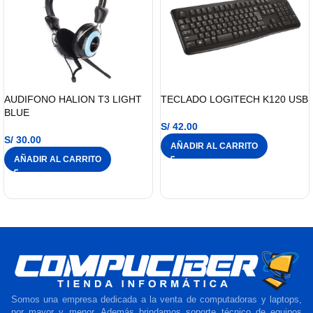
AUDIFONO HALION T3 LIGHT
TECLADO LOGITECH K120 USB
BLUE
S/
42.00
S/
30.00
AÑADIR AL CARRITO
AÑADIR AL CARRITO
Somos una empresa dedicada a la venta de computadoras y laptops,
por mayor y menor. Además brindamos soporte técnico de equipos