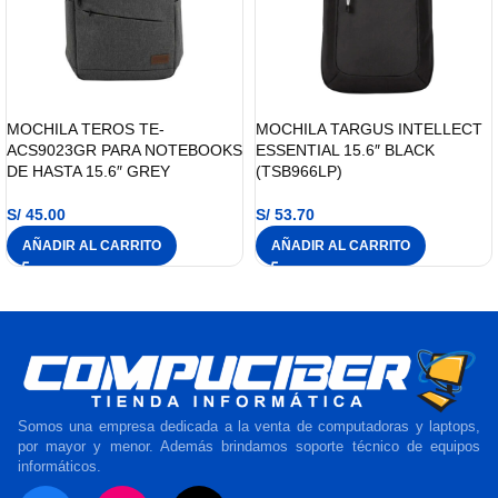
MOCHILA TEROS TE-
MOCHILA TARGUS INTELLECT
ACS9023GR PARA NOTEBOOKS
ESSENTIAL 15.6″ BLACK
DE HASTA 15.6″ GREY
(TSB966LP)
S/
45.00
S/
53.70
AÑADIR AL CARRITO
AÑADIR AL CARRITO
Somos una empresa dedicada a la venta de computadoras y laptops,
por mayor y menor. Además brindamos soporte técnico de equipos
informáticos.