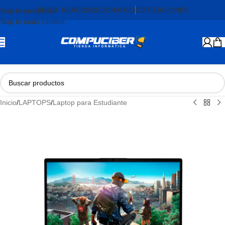
PROD. REACONDICIONADOS
COTIZACIONES
Skip to navigation
Skip to main content
Inicio
/
LAPTOPS
/
Laptop para Estudiante