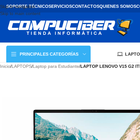
SOPORTE TÉCNICO
SERVICIOS
CONTACTOS
QUIENES SOMOS
C
Skip to navigation
Skip to main content
LAPTO
PRINCIPALES CATEGORÍAS
Inicio
/
LAPTOPS
/
Laptop para Estudiante
/
LAPTOP LENOVO V15 G2 ITL