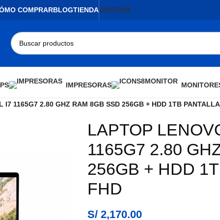
ÓMO COMPRAR
BLOG
TIENDA
COTIZAR
PS
IMPRESORAS
MONITORE
 I7 1165G7 2.80 GHZ RAM 8GB SSD 256GB + HDD 1TB PANTALLA 
LAPTOP LENOVO 
AGOTADO
1165G7 2.80 GH
256GB + HDD 1T
FHD
S/
2,170.00