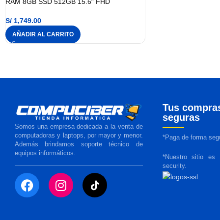
RAM 8GB SSD 512GB 15.6″ FHD
S/
1,749.00
AÑADIR AL CARRITO
Tus compra
seguras
Somos una empresa dedicada a la venta de
computadoras y laptops, por mayor y menor.
*Paga de forma segu
Además brindamos soporte técnico de
equipos informáticos.
*Nuestro sitio es
security.