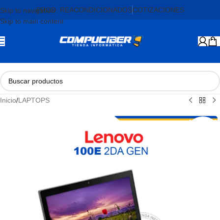
PROD. REACONDICIONADOS
COTIZACIONES
Skip to navigation
Skip to main content
Inicio
/
LAPTOPS
AGOTADO