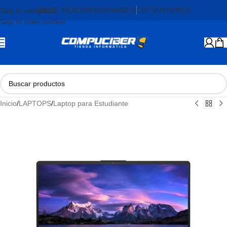
PROD. REACONDICIONADOS
COTIZACIONES
Skip to navigation
Skip to main content
Inicio
/
LAPTOPS
/
Laptop para Estudiante
AGOTADO