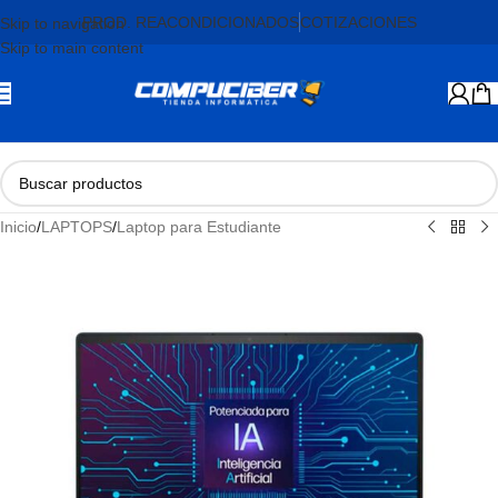
PROD. REACONDICIONADOS
COTIZACIONES
Skip to navigation
Skip to main content
Inicio
/
LAPTOPS
/
Laptop para Estudiante
AGOTADO