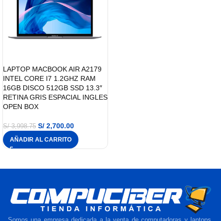
LAPTOP MACBOOK AIR A2179
INTEL CORE I7 1.2GHZ RAM
16GB DISCO 512GB SSD 13.3″
RETINA GRIS ESPACIAL INGLES
OPEN BOX
S/
2,700.00
S/
3,998.75
AÑADIR AL CARRITO
Somos una empresa dedicada a la venta de computadoras y laptops,