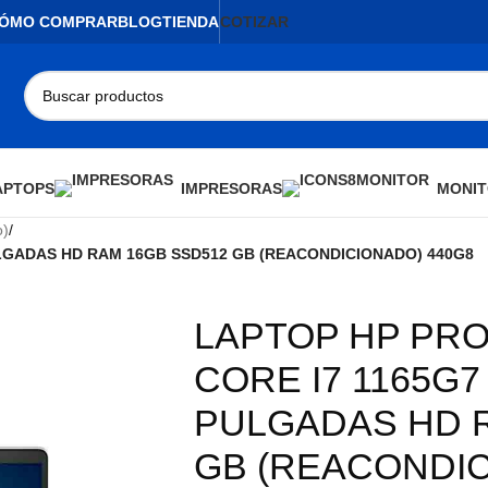
ÓMO COMPRAR
BLOG
TIENDA
COTIZAR
APTOPS
IMPRESORAS
MONIT
o)
/
ULGADAS HD RAM 16GB SSD512 GB (REACONDICIONADO) 440G8
LAPTOP HP PRO
AGOTADO
CORE I7 1165G7
PULGADAS HD 
GB (REACONDIC