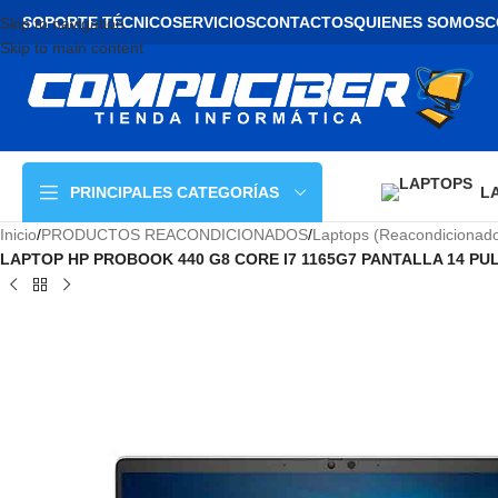
SOPORTE TÉCNICO
SERVICIOS
CONTACTOS
QUIENES SOMOS
C
Skip to navigation
Skip to main content
L
PRINCIPALES CATEGORÍAS
Inicio
/
PRODUCTOS REACONDICIONADOS
/
Laptops (Reacondicionad
LAPTOP HP PROBOOK 440 G8 CORE I7 1165G7 PANTALLA 14 P