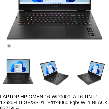
Click para ampliar
LAPTOP HP OMEN 16-WD0000LA 16.1IN I7-
13620H 16GB/SSD1TB/rtx4060 8gb/ W11 BLACK
827J9LA