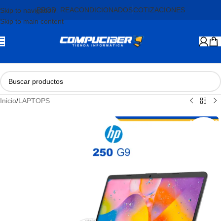
PROD. REACONDICIONADOS
COTIZACIONES
Skip to navigation
Skip to main content
Inicio
/
LAPTOPS
AGOTADO