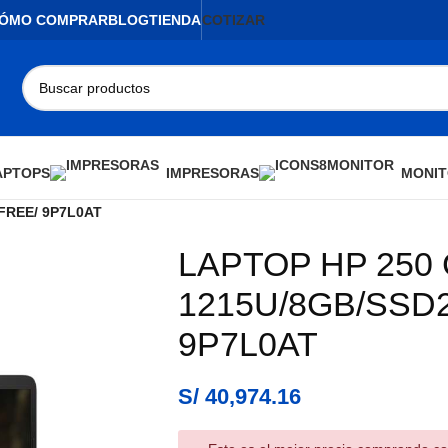
ÓMO COMPRAR
BLOG
TIENDA
COTIZAR
APTOPS
IMPRESORAS
MONIT
/FREE/ 9P7L0AT
LAPTOP HP 250 G
AGOTADO
1215U/8GB/SSD2
9P7L0AT
S/
40,974.16