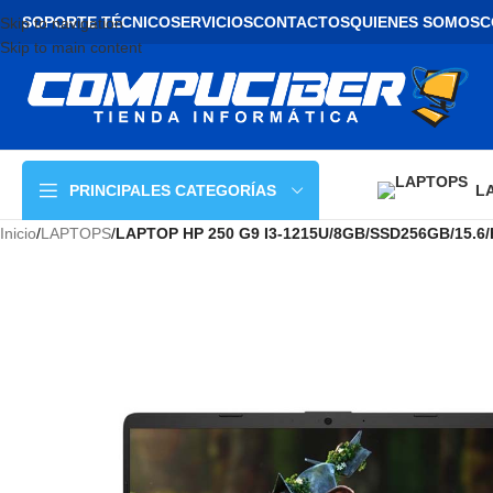
SOPORTE TÉCNICO
SERVICIOS
CONTACTOS
QUIENES SOMOS
C
Skip to navigation
Skip to main content
L
PRINCIPALES CATEGORÍAS
Inicio
/
LAPTOPS
/
LAPTOP HP 250 G9 I3-1215U/8GB/SSD256GB/15.6