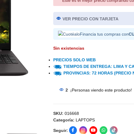
Este es el mejor precio comprando co
VER PRECIO CON TARJETA
Financia tus compras con
C
Sin existencias
PRECIOS SOLO WEB
TIEMPOS DE ENTREGA: LIMA Y CA
PROVINCIAS: 72 HORAS (PRECIO 
2
¡Personas viendo este producto!
SKU:
016668
Categoría:
LAPTOPS
Seguir: