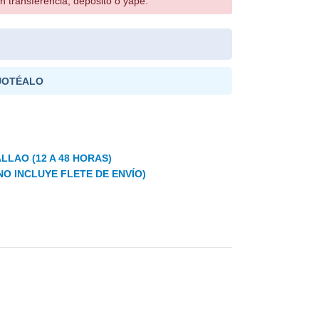
n transferencia, depósito o yape.
UOTÉALO
LLAO (12 A 48 HORAS)
NO INCLUYE FLETE DE ENVÍO)