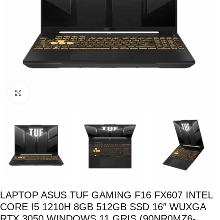
Click para ampliar
LAPTOP ASUS TUF GAMING F16 FX607 INTEL
CORE I5 1210H 8GB 512GB SSD 16″ WUXGA
RTX 3050 WINDOWS 11 GRIS (90NR0MZ6-