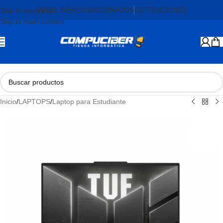
PROD. REACONDICIONADOS
COTIZACIONES
Skip to navigation
Skip to main content
Inicio
/
LAPTOPS
/
Laptop para Estudiante
AGOTADO