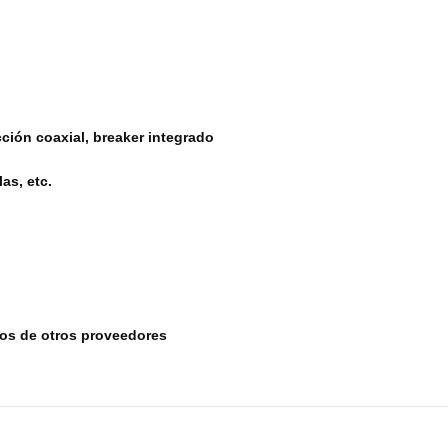
cción coaxial, breaker integrado
as, etc.
tos de otros proveedores