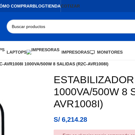
ÓMO COMPRAR
BLOG
TIENDA
COTIZAR
LAPTOPS
IMPRESORAS
MONITORES
-AVR1008I 1000VA/500W 8 SALIDAS (R2C-AVR1008I)
ESTABILIZADOR
AGOTADO
1000VA/500W 8 
AVR1008I)
S/
6,214.28