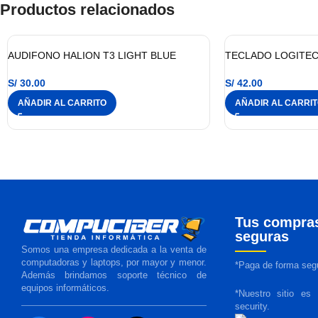
Productos relacionados
AUDIFONO HALION T3 LIGHT BLUE
TECLADO LOGITEC
S/
30.00
S/
42.00
AÑADIR AL CARRITO
AÑADIR AL CARRI
Tus compra
seguras
Somos una empresa dedicada a la venta de
computadoras y laptops, por mayor y menor.
*Paga de forma segu
Además brindamos soporte técnico de
equipos informáticos.
*Nuestro sitio es
security.