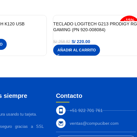
-15%
H K120 USB
TECLADO LOGITECH G213 PRODIGY R
GAMING (PN 920-008084)
S/
220.00
S/
258.82
TO
AÑADIR AL CARRITO
s siempre
Contacto
+51 922 701 761
ra usando tu tarjeta.
ventas@compuciber.com
 seguro gracias a SSL