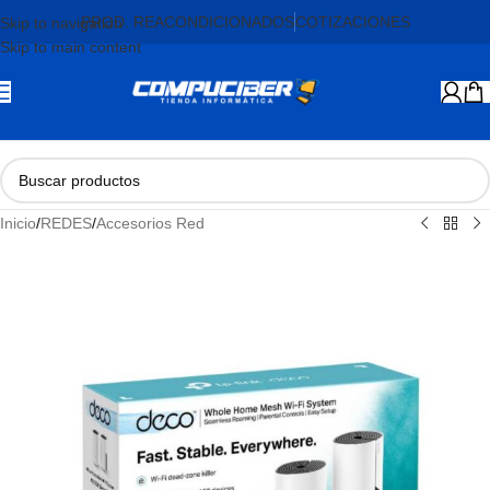
PROD. REACONDICIONADOS
COTIZACIONES
Skip to navigation
Skip to main content
Inicio
/
REDES
/
Accesorios Red