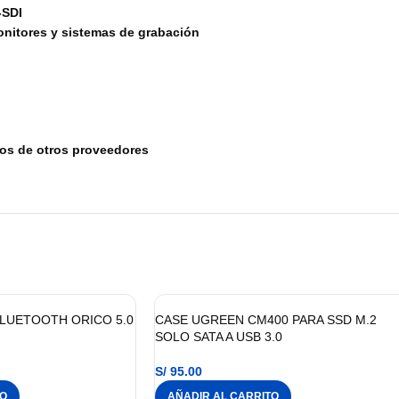
-SDI
onitores y sistemas de grabación
tos de otros proveedores
LUETOOTH ORICO 5.0
CASE UGREEN CM400 PARA SSD M.2
SOLO SATA A USB 3.0
S/
95.00
TO
AÑADIR AL CARRITO