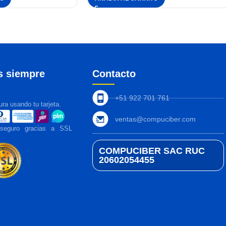
s siempre
Contacto
+51 922 701 761
ra usando tu tarjeta.
ventas@compuciber.com
 seguro gracias a SSL
COMPUCIBER SAC RUC
20602054455