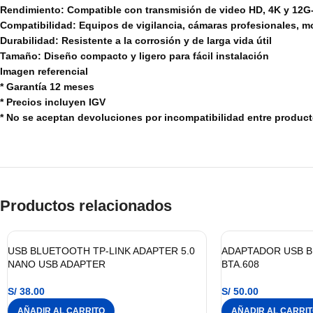
Rendimiento: Compatible con transmisión de video HD, 4K y 12G
Compatibilidad: Equipos de vigilancia, cámaras profesionales, m
Durabilidad: Resistente a la corrosión y de larga vida útil
Tamaño: Diseño compacto y ligero para fácil instalación
Imagen referencial
* Garantía 12 meses
* Precios incluyen IGV
* No se aceptan devoluciones por incompatibilidad entre produc
Productos relacionados
USB BLUETOOTH TP-LINK ADAPTER 5.0
ADAPTADOR USB B
NANO USB ADAPTER
BTA.608
S/
38.00
S/
50.00
AÑADIR AL CARRITO
AÑADIR AL CARRI