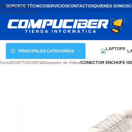
SOPORTE TÉCNICO
SERVICIOS
CONTACTOS
QUIENES SOMOS
C
Skip to navigation
Skip to main content
L
PRINCIPALES CATEGORÍAS
Inicio
/
ADAPTADORES
/
Adaptador de Video
/
CONECTOR ENCHUFE HD