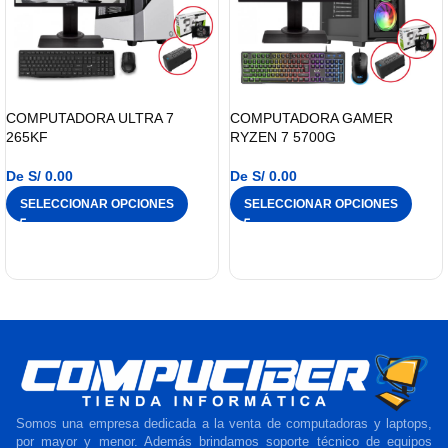
COMPUTADORA ULTRA 7
COMPUTADORA GAMER
265KF
RYZEN 7 5700G
De
S/
0.00
De
S/
0.00
SELECCIONAR OPCIONES
SELECCIONAR OPCIONES
Somos una empresa dedicada a la venta de computadoras y laptops,
por mayor y menor. Además brindamos soporte técnico de equipos