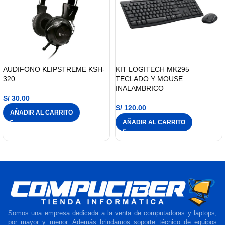
AUDIFONO KLIPSTREME KSH-
KIT LOGITECH MK295
320
TECLADO Y MOUSE
INALAMBRICO
S/
30.00
S/
120.00
AÑADIR AL CARRITO
AÑADIR AL CARRITO
Somos una empresa dedicada a la venta de computadoras y laptops,
por mayor y menor. Además brindamos soporte técnico de equipos