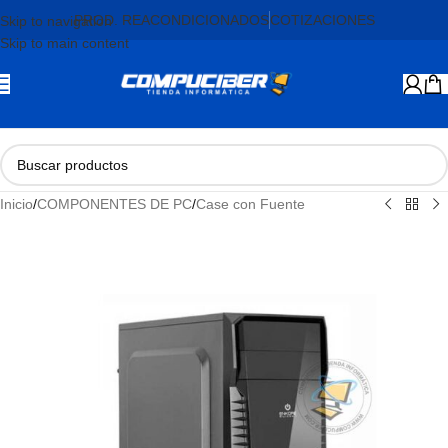
PROD. REACONDICIONADOS
COTIZACIONES
Skip to navigation
Skip to main content
Inicio
/
COMPONENTES DE PC
/
Case con Fuente
AGOTADO