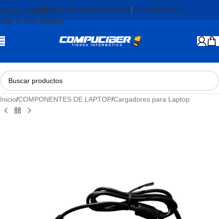
PROD. REACONDICIONADOS
COTIZACIONES
Skip to navigation
Skip to main content
Inicio
/
COMPONENTES DE LAPTOP
/
Cargadores para Laptop