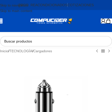
PROD. REACONDICIONADOS
COTIZACIONES
Skip to navigation
Skip to main content
Inicio
/
TECNOLOGÍA
/
Cargadores